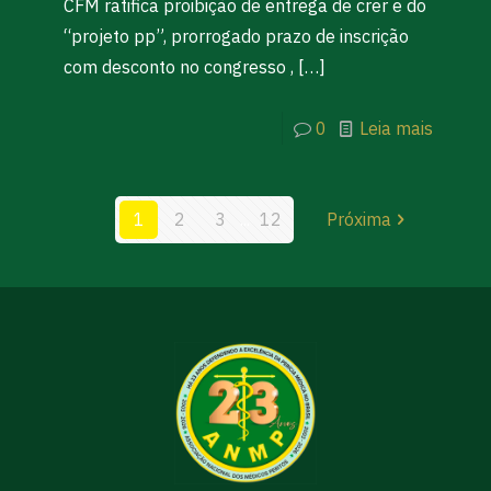
CFM ratifica proibição de entrega de crer e do
“projeto pp”, prorrogado prazo de inscrição
com desconto no congresso ,
[…]
0
Leia mais
1
2
3
...
12
Próxima