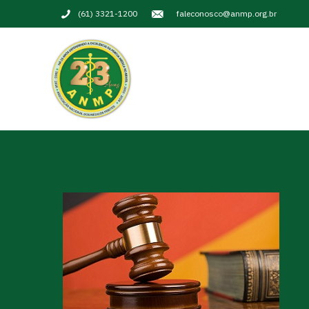
(61) 3321-1200
faleconosco@anmp.org.br