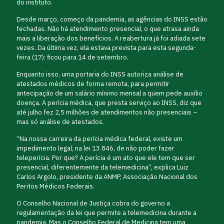
do instituto.
Desde março, começo da pandemia, as agências do INSS estão
fechadas. Não há atendimento presencial, o que atrasa ainda
mais a liberação dos benefícios. A reabertura já foi adiada sete
vezes. Da última vez, ela estava prevista para esta segunda-
feira (17): ficou para 14 de setembro.
Enquanto isso, uma portaria do INSS autoriza análise de
atestados médicos de forma remota, para permitir
antecipação de um salário mínimo mensal a quem pede auxílio
doença. A perícia médica, que presta serviço ao INSS, diz que
até julho fez 2,5 milhões de atendimentos não presenciais –
mas só análise de atestados.
“Na nossa carreira da perícia médica federal, existe um
impedimento legal, na lei 13.846, de não poder fazer
teleperícia. Por que? A perícia é um ato que ele tem que ser
presencial, diferentemente da telemedicina”, explica Luiz
Carlos Argolo, presidente da ANMP, Associação Nacional dos
Peritos Médicos Federais.
O Conselho Nacional de Justiça cobra do governo a
regulamentação da lei que permite a telemedicina durante a
pandemia. Mas o Conselho Federal de Medicina tem uma