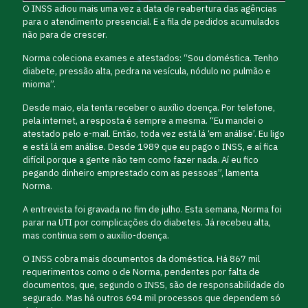
O INSS adiou mais uma vez a data de reabertura das agências
para o atendimento presencial. E a fila de pedidos acumulados
não para de crescer.
Norma coleciona exames e atestados: “Sou doméstica. Tenho
diabete, pressão alta, pedra na vesícula, nódulo no pulmão e
mioma”.
Desde maio, ela tenta receber o auxílio doença. Por telefone,
pela internet, a resposta é sempre a mesma. “Eu mandei o
atestado pelo e-mail. Então, toda vez está lá ‘em análise’. Eu ligo
e está lá em análise. Desde 1989 que eu pago o INSS, e aí fica
difícil porque a gente não tem como fazer nada. Aí eu fico
pegando dinheiro emprestado com as pessoas”, lamenta
Norma.
A entrevista foi gravada no fim de julho. Esta semana, Norma foi
parar na UTI por complicações do diabetes. Já recebeu alta,
mas continua sem o auxílio-doença.
O INSS cobra mais documentos da doméstica. Há 867 mil
requerimentos como o de Norma, pendentes por falta de
documentos, que, segundo o INSS, são de responsabilidade do
segurado. Mas há outros 694 mil processos que dependem só