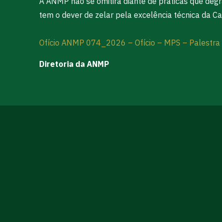
A ANMP não se omitirá diante de práticas que deg
tem o dever de zelar pela excelência técnica da Car
Ofício ANMP 074_2026 – Ofício – MPS – Palestra 
Diretoria da ANMP