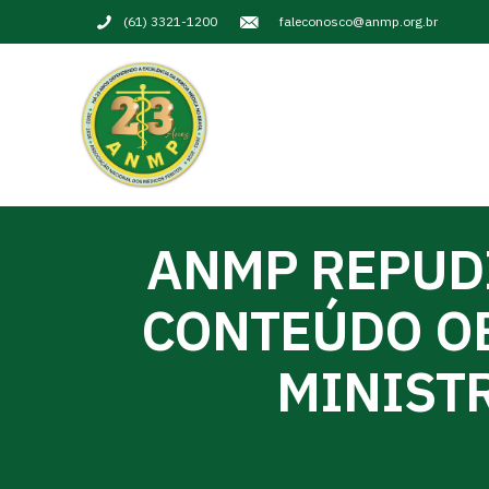
(61) 3321-1200
faleconosco@anmp.org.br
ANMP REPUDI
CONTEÚDO O
MINIST