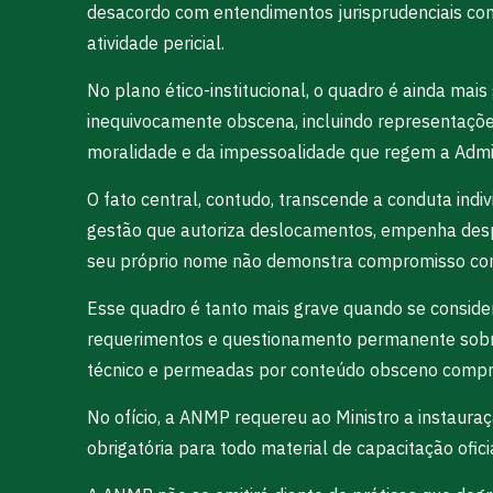
desacordo com entendimentos jurisprudenciais cons
atividade pericial.
No plano ético-institucional, o quadro é ainda mai
inequivocamente obscena, incluindo representaçõe
moralidade e da impessoalidade que regem a Admin
O fato central, contudo, transcende a conduta in
gestão que autoriza deslocamentos, empenha desp
seu próprio nome não demonstra compromisso com 
Esse quadro é tanto mais grave quando se considera
requerimentos e questionamento permanente sobre a
técnico e permeadas por conteúdo obsceno comprome
No ofício, a ANMP requereu ao Ministro a instaura
obrigatória para todo material de capacitação ofic