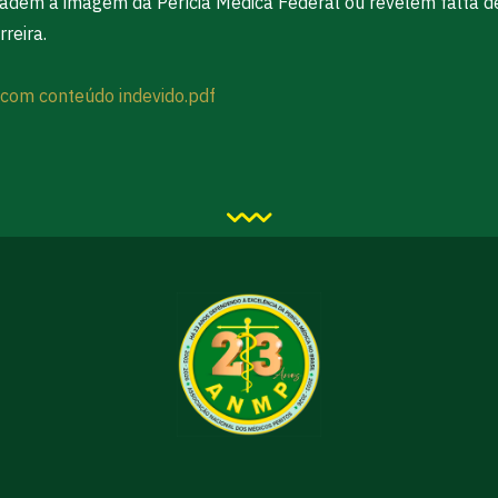
radem a imagem da Perícia Médica Federal ou revelem falta d
reira.
com conteúdo indevido.pdf