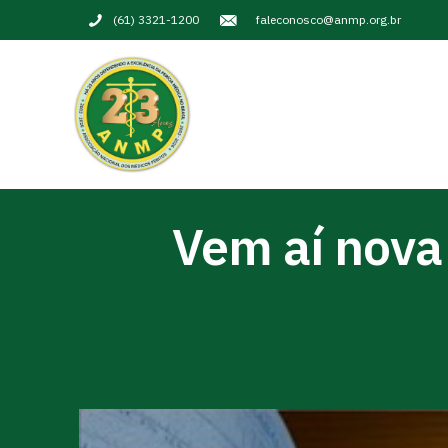
(61) 3321-1200
faleconosco@anmp.org.br
Vem aí nova