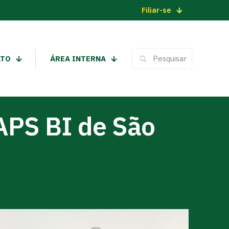
Filiar-se
ATO
ÁREA INTERNA
APS BI de São