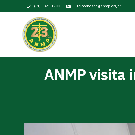
(61) 3321-1200
faleconosco@anmp.org.br
ANMP visita 