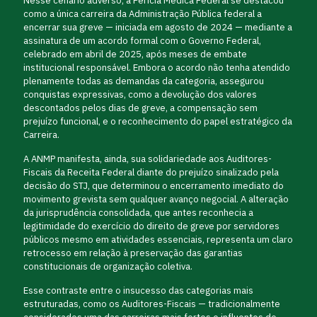
Nesse cenário adverso, a Perícia Médica Federal se destacou
como a única carreira da Administração Pública federal a
encerrar sua greve — iniciada em agosto de 2024 — mediante a
assinatura de um acordo formal com o Governo Federal,
celebrado em abril de 2025, após meses de embate
institucional responsável. Embora o acordo não tenha atendido
plenamente todas as demandas da categoria, assegurou
conquistas expressivas, como a devolução dos valores
descontados pelos dias de greve, a compensação sem
prejuízo funcional, e o reconhecimento do papel estratégico da
Carreira.
A ANMP manifesta, ainda, sua solidariedade aos Auditores-
Fiscais da Receita Federal diante do prejuízo sinalizado pela
decisão do STJ, que determinou o encerramento imediato do
movimento grevista sem qualquer avanço negocial. A alteração
da jurisprudência consolidada, que antes reconhecia a
legitimidade do exercício do direito de greve por servidores
públicos mesmo em atividades essenciais, representa um claro
retrocesso em relação à preservação das garantias
constitucionais de organização coletiva.
Esse contraste entre o insucesso das categorias mais
estruturadas, como os Auditores-Fiscais — tradicionalmente