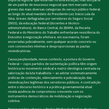
Importa registrar que essa não foi uma exceção, mas sim parte
de um padrão de insucesso negocial que tem marcado as
greves das mais diversas categorias do serviço público federal
ao longo do atual mandato do Presidente Luiz Inácio Lula da
Silva. Greves deflagradas por servidores do Seguro Social
(INSS), da educação federal (docentes e técnico-
administrativos), do Banco Central, do IBAMA, da Receita
Federal e do Ministério do Trabalho enfrentaram resistência do
Executivo à negociação efetiva e, em sua maioria, foram
encerradas judicialmente, sem qualquer acordo concreto ou
com concessões mínimas e desproporcionais às pautas
reivindicatórias.
Causa perplexidade, nesse contexto, a postura do Governo
Federal — cujos partidos de sustentação política têm origem
histórica no movimento sindical e matriz ideológica centrada na
valorização da luta trabalhista — ao adotar sistematicamente
práticas de contenção, silenciamento e judicialização das
reivindicações legítimas dos servidores públicos. A contradição
entre o discurso histórico e a prática governamental atual
revela ausência de compromisso crescente com os
instrumentos democráticos de mobilização e negociação
coletiva.