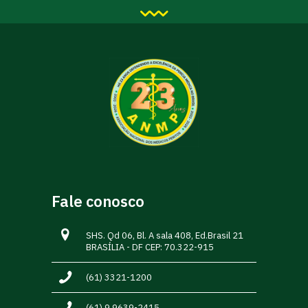
Fale conosco
SHS. Qd 06, Bl. A sala 408, Ed.Brasil 21
BRASÍLIA - DF CEP: 70.322-915
(61) 3321-1200
(61) 9.9639-2415