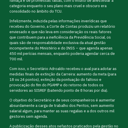
fumaça e de promessas falsas, com o intuito de anestesiar a
categoria enquanto o seu plano mais cruel e obscuro era
consolidado no âmbito do TCU.
Infelizmente, induzida pelas informações inverídicas que
recebeu do Governo, a Corte de Contas produziu um relatório
enviesado e que não leva em consideração os reais fatores
que contribuem para a ineficiência da Previdência Social, os
quais são de responsabilidade exclusiva da atual gestão
incompetente do Ministério e do INSS – que agenda apenas
450 mil perícias mensais, enquanto poderia agendar cerca de
700 mil.
Com isso, o Secretário Adroaldo recebeu o aval para adotar as
medidas finais de extinção da Carreira: aumento da meta (para
18 ou 24 pontos), extinção da pontuação do faltoso e
provocação do fim do PGAMP e do retorno de todos os
servidores ao SISREF (batendo ponto de 8 horas por dia).
O objetivo do Secretário e de seus companheiros é aumentar
absurdamente a carga de trabalho dos Peritos, sem aumento
salarial algum, para manter as suas regalias e a dos outros mil
gestores sem agenda.
A publicização desses atos nefastos praticados pela gestão no