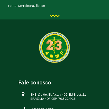
Fonte: CorreioBraziliense
Fale conosco
SHS. Qd 06, Bl. A sala 408, Ed.Brasil 21
BRASÍLIA - DF CEP: 70.322-915