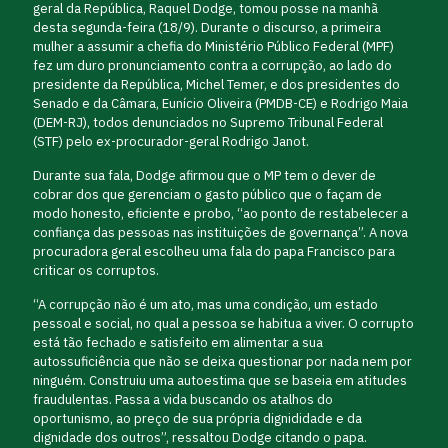
geral da República, Raquel Dodge, tomou posse na manhã
desta segunda-feira (18/9). Durante o discurso, a primeira
mulher a assumir a chefia do Ministério Público Federal (MPF)
fez um duro pronunciamento contra a corrupção, ao lado do
presidente da República, Michel Temer, e dos presidentes do
Senado e da Câmara, Eunício Oliveira (PMDB-CE) e Rodrigo Maia
(DEM-RJ), todos denunciados no Supremo Tribunal Federal
(STF) pelo ex-procurador-geral Rodrigo Janot.
Durante sua fala, Dodge afirmou que o MP tem o dever de
cobrar dos que gerenciam o gasto público que o façam de
modo honesto, eficiente e probo, “ao ponto de restabelecer a
confiança das pessoas nas instituições de governança”. A nova
procuradora geral escolheu uma fala do papa Francisco para
criticar os corruptos.
“A corrupção não é um ato, mas uma condição, um estado
pessoal e social, no qual a pessoa se habitua a viver. O corrupto
está tão fechado e satisfeito em alimentar a sua
autossuficiência que não se deixa questionar por nada nem por
ninguém. Construiu uma autoestima que se baseia em atitudes
fraudulentas. Passa a vida buscando os atalhos do
oportunismo, ao preço de sua própria dignididade e da
dignidade dos outros”, ressaltou Dodge citando o papa.