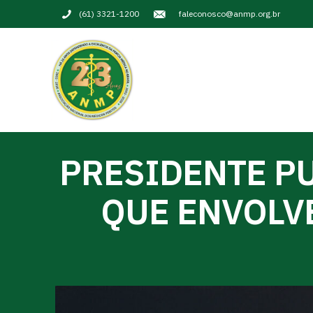
(61) 3321-1200
faleconosco@anmp.org.br
PRESIDENTE P
QUE ENVOLV