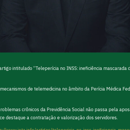
rtigo intitulado “Teleperícia no INSS: ineficiência mascarada
s mecanismos de telemedicina no âmbito da Perícia Médica Fe
 problemas crônicos da Previdência Social não passa pela ap
e destaque a contratação e valorização dos servidores.
s://www.jota.info/artigos/telepericia-no-inss-ineficiencia-ma