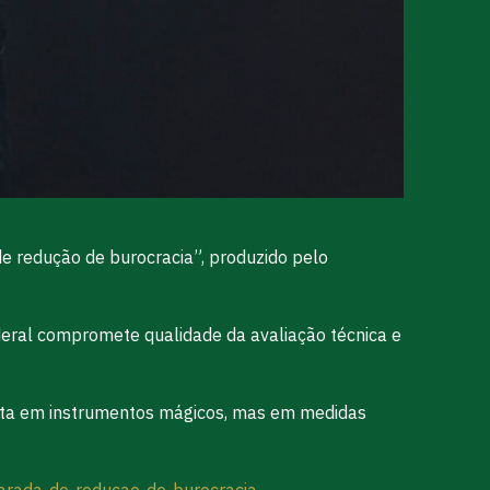
 de redução de burocracia”, produzido pelo
deral compromete qualidade da avaliação técnica e
osta em instrumentos mágicos, mas em medidas
scarada-de-reducao-de-burocracia