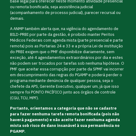
base legal para oferecer neste momento atividade presencial
ou remota bonificada, seja assistência judicial
(acompanhamento de processo judicial), parecer recursal ou
demais.
A ANMP também alerta que, na vigência do agendamento de
BILD-PRBI por parte da gestão, é proibido manter Peritos
Médicos Federais com agenda mista (parte presencial e parte
remota) pois as Portarias 24 e 33 e a própria Lei de instituição
do PRBI exigem que o PMF disponibilize diariamente, sem
exceção, até 4 agendamentos extraordinários por dia e estes
não podem ser trocados por tarefas sob nenhuma hipótese. O
PMF que aceitar essa corrupção por parte da SPMF vai incorrer
em descumprimento das regras do PGAMP e poderá perder o
programa mediante denúncia de qualquer pessoa, seja o
chefete da APS, Gerente Executivo, qualquer um, já que isso
sempre foi PONTO PACÍFICO junto aos órgãos de controle
(CGU, TCU, MPF).
Portanto, orientamos a categoria que não se cadastre
para fazer nenhuma tarefa remota bonificada (pois não
haverá pagamento) e não aceite fazer nenhuma agenda
mista sob risco de dano insanável à sua permanência no
PGAMP.