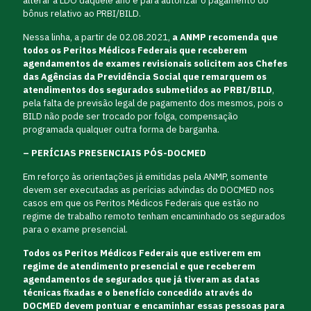
alterar a LDO daquele ano e para autorizar o pagamento do
bônus relativo ao PRBI/BILD.
Nessa linha, a partir de 02.08.2021,
a ANMP recomenda que
todos os Peritos Médicos Federais que receberem
agendamentos de exames revisionais solicitem aos Chefes
das Agências da Previdência Social que remarquem os
atendimentos dos segurados submetidos ao PRBI/BILD
,
pela falta de previsão legal de pagamento dos mesmos, pois o
BILD não pode ser trocado por folga, compensação
programada qualquer outra forma de barganha.
– PERÍCIAS PRESENCIAIS PÓS-DOCMED
Em reforço às orientações já emitidas pela ANMP, somente
devem ser executadas as perícias advindas do DOCMED nos
casos em que os Peritos Médicos Federais que estão no
regime de trabalho remoto tenham encaminhado os segurados
para o exame presencial.
Todos os Peritos Médicos Federais que estiverem em
regime de atendimento presencial e que receberem
agendamentos de segurados que já tiveram as datas
técnicas fixadas e o benefício concedido através do
DOCMED devem pontuar e encaminhar essas pessoas para