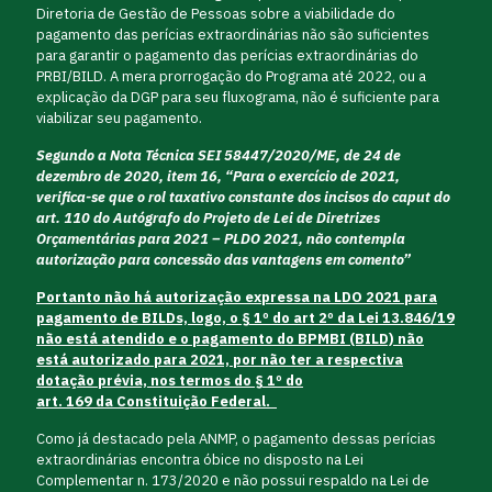
Diretoria de Gestão de Pessoas sobre a viabilidade do
pagamento das perícias extraordinárias não são suficientes
para garantir o pagamento das perícias extraordinárias do
PRBI/BILD. A mera prorrogação do Programa até 2022, ou a
explicação da DGP para seu fluxograma, não é suficiente para
viabilizar seu pagamento.
Segundo a Nota Técnica SEI 58447/2020/ME, de 24 de
dezembro de 2020, item 16, “Para o exercício de 2021,
verifica-se que o rol taxativo constante dos incisos do caput do
art. 110 do Autógrafo do Projeto de Lei de Diretrizes
Orçamentárias para 2021 – PLDO 2021, não contempla
autorização para concessão das vantagens em comento”
Portanto não há autorização expressa na LDO 2021 para
pagamento de BILDs, logo, o
§ 1º do art 2º da Lei 13.846/19
não está atendido e o pagamento do BPMBI (BILD) não
está autorizado para 2021, por não ter
a respectiva
dotação prévia, nos termos do § 1º do
art.
169
da
Constituição Federal
.
Como já destacado pela ANMP, o pagamento dessas perícias
extraordinárias encontra óbice no disposto na Lei
Complementar n. 173/2020 e não possui respaldo na Lei de