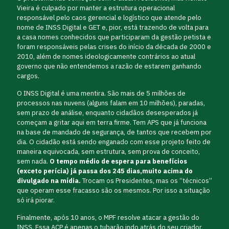
Vieira é culpado por manter a estrutura operacional
responsável pelo caos gerencial e logístico que atende pelo
nome de INSS Digital e GET e, pior, está trazendo de volta para
a casa nomes conhecidos que participaram da gestão petista e
foram responsáveis pelas crises do início da década de 2000 e
2010, além de nomes ideologicamente contrários ao atual
governo que não entendemos a razão de estarem ganhando
cargos.
O INSS Digital é uma mentira. São mais de 5 milhões de
processos nas nuvens (alguns falam em 10 milhões), paradas,
sem prazo de análise, enquanto cidadãos desesperados já
começam a gritar aqui em terra firme. Tem APS que já funciona
na base de mandado de segurança, de tantos que recebem por
dia. O cidadão está sendo enganado com esse projeto feito de
maneira equivocada, sem estrutura, sem prova de conceito,
sem nada.
O tempo médio de espera para benefícios
(exceto perícia) já passa dos 245 dias,
muito acima do
divulgado na mídia.
Trocam os Presidentes, mas os “técnicos”
que operam esse fracasso são os mesmos. Por isso a situação
só irá piorar.
Finalmente, após 10 anos, o MPF resolve atacar a gestão do
INSS. Essa ACP é apenas o tubarão indo atrás do seu criador,