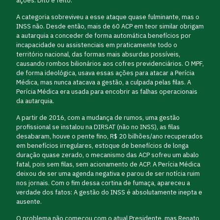
ações. Dito e feito.
A categoria sobreviveu a esse ataque quase fulminante, mas o
INSS não. Desde então, mais de 60 ACP em teor similar obrigam
a autarquia a conceder de forma automática benefícios por
incapacidade ou assistenciais em praticamente todo o
território nacional, das formas mais absurdas possíveis,
causando rombos bilionários aos cofres previdenciários. O MPF,
de forma ideológica, usava essas ações para atacar a Perícia
Médica, mas nunca atacava a gestão, a culpada pelas filas. A
Perícia Médica era usada para encobrir as falhas operacionais
da autarquia.
A partir de 2016, com a mudança de rumos, uma gestão
profissional se instalou na DIRSAT (não no INSS), as filas
desabaram, houve o pente fino, R$ 20 bilhões/ano recuperados
em benefícios irregulares, estoque de benefícios de longa
duração quase zerado, o mecanismo das ACP sofreu um abalo
fatal, pois sem filas, sem acionamento de ACP. A Perícia Médica
deixou de ser uma agenda negativa e parou de ser notícia ruim
nos jornais. Com o fim dessa cortina de fumaça, apareceu a
verdade dos fatos: A gestão do INSS é absolutamente inepta e
ausente.
O problema não começou com o atual Presidente, mas Renato