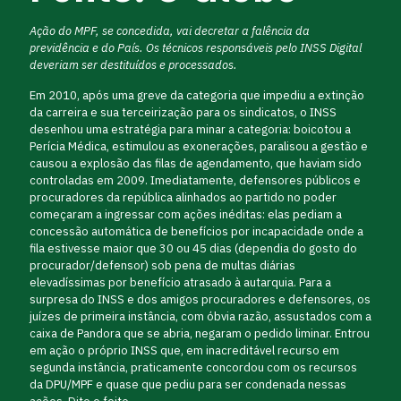
Ação do MPF, se concedida, vai decretar a falência da
previdência e do País. Os técnicos responsáveis pelo INSS Digital
deveriam ser destituídos e processados.
Em 2010, após uma greve da categoria que impediu a extinção
da carreira e sua terceirização para os sindicatos, o INSS
desenhou uma estratégia para minar a categoria: boicotou a
Perícia Médica, estimulou as exonerações, paralisou a gestão e
causou a explosão das filas de agendamento, que haviam sido
controladas em 2009. Imediatamente, defensores públicos e
procuradores da república alinhados ao partido no poder
começaram a ingressar com ações inéditas: elas pediam a
concessão automática de benefícios por incapacidade onde a
fila estivesse maior que 30 ou 45 dias (dependia do gosto do
procurador/defensor) sob pena de multas diárias
elevadíssimas por benefício atrasado à autarquia. Para a
surpresa do INSS e dos amigos procuradores e defensores, os
juízes de primeira instância, com óbvia razão, assustados com a
caixa de Pandora que se abria, negaram o pedido liminar. Entrou
em ação o próprio INSS que, em inacreditável recurso em
segunda instância, praticamente concordou com os recursos
da DPU/MPF e quase que pediu para ser condenada nessas