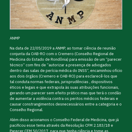
ANMP
Na data de 22/05/2019 a ANMP, ao tomar ciência de reunião
conjunta da OAB-RO com o Cremero (Conselho Regional de
Medicina do Estado de Rondônia) para emissão de um “parecer
técnico” com fins de “autorizar a presença de advogados
dentro das salas de perícia médica do INSS”, encaminhou ofício
aos dois órgãos (Cremero e OAB-RO) para esclarecê-los que
tal conduta normas federais, jurisprudências , dispositivos
éticos e legais e que extrapola às suas atribuições funcionais,
gerando um parecer sem efeito prático mas que terá o condão
de aumentar a violência contra os peritos médicos federais e
causar constrangimentos desnecessários entre a categoria e o
Conselho Regional.
Além disso acionamos o Conselho Federal de Medicina, que já
pacificou esse tema através da Resolução CFM 2.183/18 e
Parecer CFM 50/2017, para que tenha ciência e tome as