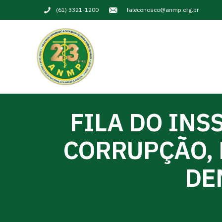
(61) 3321-1200
faleconosco@anmp.org.br
FILA DO INS
CORRUPÇÃO, 
DE