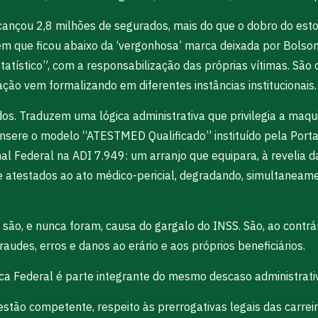
alcançou 2,8 milhões de segurados, mais do que o dobro do es
 em que ficou abaixo da ‘vergonhosa’ marca deixada por Bol
statístico”, com a responsabilização das próprias vítimas. S
ção vem formalizando em diferentes instâncias institucionais.
lados. Traduzem uma lógica administrativa que privilegia a ma
 insere o modelo “ATESTMED Qualificado” instituído pela Port
 Federal na ADI 7.949: um arranjo que equipara, à revelia d
 atestados ao ato médico-pericial, degradando, simultaneamen
são, e nunca foram, causa do gargalo do INSS. São, ao contrár
udes, erros e danos ao erário e aos próprios beneficiários.
ca Federal é parte integrante do mesmo descaso administrativo
estão competente, respeito às prerrogativas legais das carrei