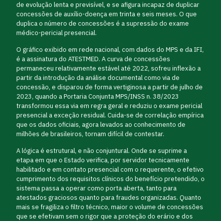
de evolução lenta e previsível, e se afigura incapaz de duplicar
concessões de auxílio-doença em trinta e seis meses. O que
duplica o número de concessões é a supressão do exame
médico-pericial presencial.
O gráfico exibido em rede nacional, com dados do MPS e da IFI,
é a assinatura do ATESTMED. A curva de concessões
permaneceu relativamente estável até 2022, sofreu inflexão a
partir da introdução da análise documental como via de
concessão, e disparou de forma vertiginosa a partir de julho de
2023, quando a Portaria Conjunta MPS/INSS n. 38/2023
transformou essa via em regra geral e reduziu o exame pericial
presencial a exceção residual. Cuida-se de correlação empírica
que os dados oficiais, agora levados ao conhecimento de
milhões de brasileiros, tornam difícil de contestar.
A lógica é estrutural, e não conjuntural. Onde se suprime a
etapa em que o Estado verifica, por servidor tecnicamente
habilitado e em contato presencial com o requerente, o efetivo
cumprimento dos requisitos clínicos do benefício pretendido, o
sistema passa a operar como porta aberta, tanto para
atestados graciosos quanto para fraudes organizadas. Quanto
mais se fragiliza o filtro técnico, maior o volume de concessões
que se efetivam sem o rigor que a proteção do erário e dos