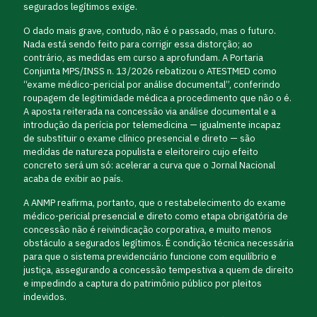
segurados legítimos exige.
O dado mais grave, contudo, não é o passado, mas o futuro.
Nada está sendo feito para corrigir essa distorção; ao
contrário, as medidas em curso a aprofundam. A Portaria
Conjunta MPS/INSS n. 13/2026 rebatizou o ATESTMED como
“exame médico-pericial por análise documental”, conferindo
roupagem de legitimidade médica a procedimento que não o é.
A aposta reiterada na concessão via análise documental e a
introdução da perícia por telemedicina — igualmente incapaz
de substituir o exame clínico presencial e direto — são
medidas de natureza populista e eleitoreiro cujo efeito
concreto será um só: acelerar a curva que o Jornal Nacional
acaba de exibir ao país.
A ANMP reafirma, portanto, que o restabelecimento do exame
médico-pericial presencial e direto como etapa obrigatória de
concessão não é reivindicação corporativa, e muito menos
obstáculo a segurados legítimos. É condição técnica necessária
para que o sistema previdenciário funcione com equilíbrio e
justiça, assegurando a concessão tempestiva a quem de direito
e impedindo a captura do patrimônio público por pleitos
indevidos.