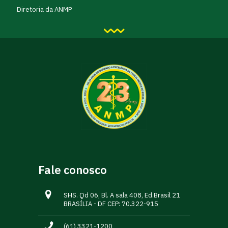
Diretoria da ANMP
Fale conosco
SHS. Qd 06, Bl. A sala 408, Ed.Brasil 21
BRASÍLIA - DF CEP: 70.322-915
(61) 3321-1200