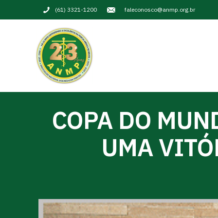
(61) 3321-1200
faleconosco@anmp.org.br
COPA DO MUND
UMA VITÓ