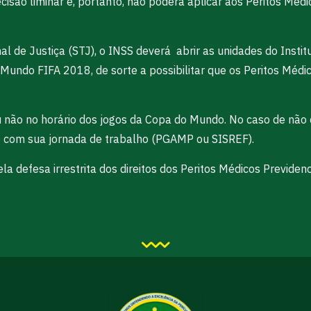
ecisão liminar e, portanto, não poderá aplicar aos Peritos Méd
al de Justiça (STJ), o INSS deverá abrir as unidades do Instit
 Mundo FIFA 2018, de sorte a possibilitar que os Peritos Méd
u não no horário dos jogos da Copa do Mundo. No caso de não 
do com sua jornada de trabalho (PGAMP ou SISREF).
defesa irrestrita dos direitos dos Peritos Médicos Previdenc