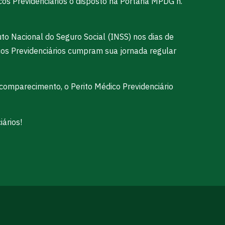
icos Previdenciários o disposto na Portaria MPDG n.
uto Nacional do Seguro Social (INSS) nos dias de
icos Previdenciários cumpram sua jornada regular
comparecimento, o Perito Médico Previdenciário
iários!