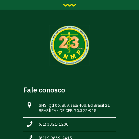
Fale conosco
SHS. Qd 06, Bl. A sala 408, Ed.Brasil 21
BRASÍLIA - DF CEP: 70.322-915
(61) 3321-1200
(61) 9.9639-2415