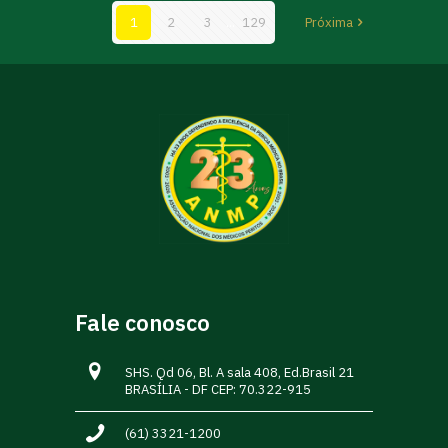
1
2
3
...
129
Próxima
Fale conosco
SHS. Qd 06, Bl. A sala 408, Ed.Brasil 21
BRASÍLIA - DF CEP: 70.322-915
(61) 3321-1200