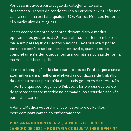
Por esse motivo, a paralisação da categoria não será
descartada! Depois de ter destruído a Carreira, a SPMF não nos
calará com uma portaria qualquer! Os Peritos Médicos Federais
não serão alvo de migalhas!
Esses acontecimentos recentes deixam claro o modus
operandi dos gestores da Subsecretaria: insistem em fazer o
mal e em perseguir os Peritos Médicos Federais até o ponto
em que o cenário se torna insustentável e, quando estão
completamente derrotados, tentam corrigir as coisas de forma
maldosa, confusa e pífia!
Há muito tempo, já está claro para todos os Peritos que a única
alternativa para a melhoria efetiva das condições de trabalho
da Carreira passa pela saída dos atuais gestores da SPMF. Não
importa o que aconteça, se o Subsecretário e sua equipe de
despreparados for mantida no comando, os absurdos não vão
parar de ocorrer.
A Perícia Médica Federal merece respeito e os Peritos
merecem paz! Vamos ao enfrentamento!
PORTARIA CONJUNTA INSS_SPMF Nº 263, DE 11 DE
JANEIRO DE 2022 – PORTARIA CONJUNTA INSS_SPMF Nº