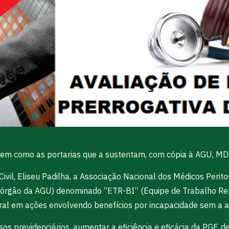
a bem como as portarias que a sustentam, com cópia à AGU, M
vil, Eliseu Padilha, a Associação Nacional dos Médicos Perito
 órgão da AGU) denominado “ETR-BI” (Equipe de Trabalho Rem
ral em ações envolvendo benefícios por incapacidade sem a av
ssos previdenciários. aumentar a eficiência e eficácia da PGF,