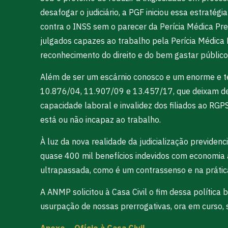
desafogar o judiciário, a PGF iniciou essa estratég
contra o INSS sem o parecer da Perícia Médica Prev
julgados capazes ao trabalho pela Perícia Médica P
reconhecimento do direito e do bem gastar público
Além de ser um escárnio conosco e um enorme e tem
10.876/04, 11.907/09 e 13.457/17, que deixam de 
capacidade laboral e invalidez dos filiados ao RGP
está ou não incapaz ao trabalho.
À luz da nova realidade da judicialização previd
quase 400 mil benefícios indevidos com economia a
ultrapassada, como é um contrassenso e na prática
A ANMP solicitou à Casa Civil o fim dessa polític
usurpação de nossas prerrogativas, ora em curso, s
Anexo – Ofício à Casa Civil.