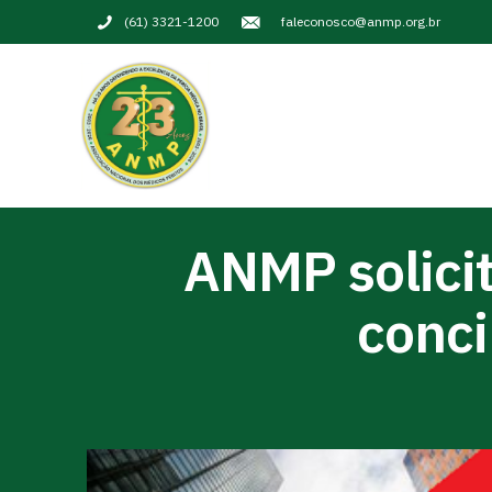
(61) 3321-1200
faleconosco@anmp.org.br
ANMP solicit
conci