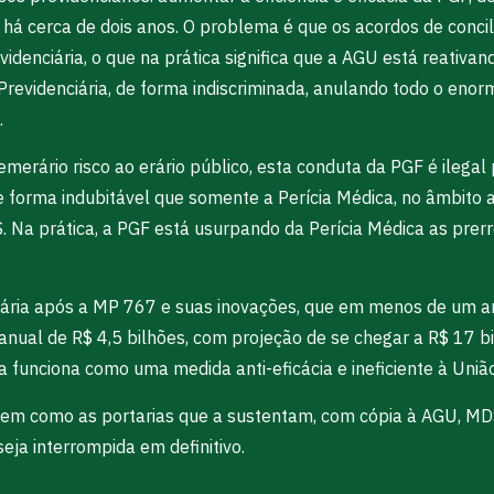
ia há cerca de dois anos. O problema é que os acordos de conci
idenciária, o que na prática significa que a AGU está reativa
revidenciária, de forma indiscriminada, anulando todo o enorm
.
erário risco ao erário público, esta conduta da PGF é ilegal 
forma indubitável que somente a Perícia Médica, no âmbito a
S. Na prática, a PGF está usurpando da Perícia Médica as prerr
enciária após a MP 767 e suas inovações, que em menos de um
nual de R$ 4,5 bilhões, com projeção de se chegar a R$ 17 bi
 funciona como uma medida anti-eficácia e ineficiente à União
a bem como as portarias que a sustentam, com cópia à AGU, M
eja interrompida em definitivo.