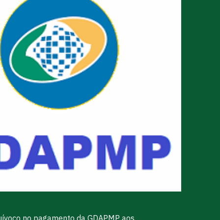
 equívoco no pagamento da GDAPMP aos