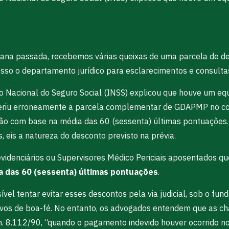
mana passada, recebemos várias queixas de uma parcela de 
so o departamento jurídico para esclarecimentos e consulta
uto Nacional do Seguro Social (INSS) explicou que houve um
eriu erroneamente a parcela complementar de GDAPMP no con
ção com base na média das 60 (sessenta) últimas pontuações.
s, eis a natureza do desconto previsto na prévia.
idenciários ou Supervisores Médico Periciais aposentados q
a das 60 (sessenta) últimas pontuações
.
sível tentar evitar esses descontos pela via judicial, sob o 
nativos de boa-fé. No entanto, os advogados entendem que as
ei n. 8.112/90, “quando o pagamento indevido houver ocorrido 