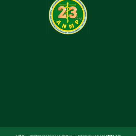
ANMP - Direitos reservados @2025 | Desenvolvido por
8bits.pro