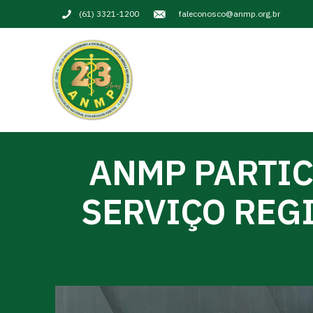
(61) 3321-1200
faleconosco@anmp.org.br
ANMP PARTIC
SERVIÇO REG