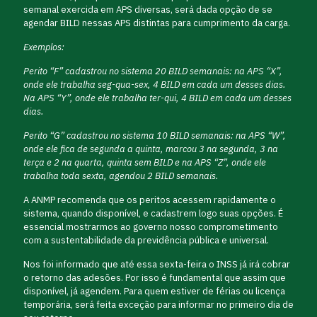
semanal exercida em APS diversas, será dada opção de se
agendar BILD nessas APS distintas para cumprimento da carga.
Exemplos:
Perito “F” cadastrou no sistema 20 BILD semanais: na APS “X”,
onde ele trabalha seg-qua-sex, 4 BILD em cada um desses dias.
Na APS “Y”, onde ele trabalha ter-qui, 4 BILD em cada um desses
dias.
Perito “G” cadastrou no sistema 10 BILD semanais: na APS “W”,
onde ele fica de segunda a quinta, marcou 3 na segunda, 3 na
terça e 2 na quarta, quinta sem BILD e na APS “Z”, onde ele
trabalha toda sexta, agendou 2 BILD semanais.
A ANMP recomenda que os peritos acessem rapidamente o
sistema, quando disponível, e cadastrem logo suas opções. É
essencial mostrarmos ao governo nosso comprometimento
com a sustentabilidade da previdência pública e universal.
Nos foi informado que até essa sexta-feira o INSS já irá cobrar
o retorno das adesões. Por isso é fundamental que assim que
disponível, já agendem. Para quem estiver de férias ou licença
temporária, será feita exceção para informar no primeiro dia de