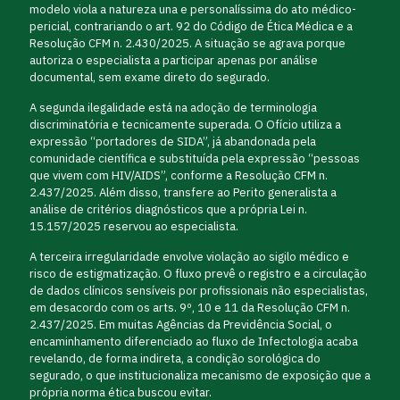
modelo viola a natureza una e personalíssima do ato médico-
pericial, contrariando o art. 92 do Código de Ética Médica e a
Resolução CFM n. 2.430/2025. A situação se agrava porque
autoriza o especialista a participar apenas por análise
documental, sem exame direto do segurado.
A segunda ilegalidade está na adoção de terminologia
discriminatória e tecnicamente superada. O Ofício utiliza a
expressão “portadores de SIDA”, já abandonada pela
comunidade científica e substituída pela expressão “pessoas
que vivem com HIV/AIDS”, conforme a Resolução CFM n.
2.437/2025. Além disso, transfere ao Perito generalista a
análise de critérios diagnósticos que a própria Lei n.
15.157/2025 reservou ao especialista.
A terceira irregularidade envolve violação ao sigilo médico e
risco de estigmatização. O fluxo prevê o registro e a circulação
de dados clínicos sensíveis por profissionais não especialistas,
em desacordo com os arts. 9º, 10 e 11 da Resolução CFM n.
2.437/2025. Em muitas Agências da Previdência Social, o
encaminhamento diferenciado ao fluxo de Infectologia acaba
revelando, de forma indireta, a condição sorológica do
segurado, o que institucionaliza mecanismo de exposição que a
própria norma ética buscou evitar.