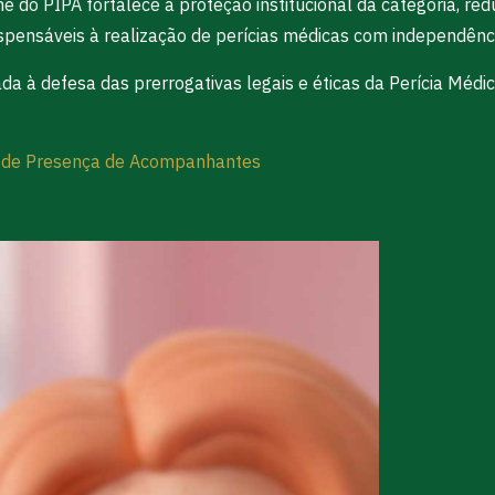
e do PIPA fortalece a proteção institucional da categoria, re
ispensáveis à realização de perícias médicas com independênc
da à defesa das prerrogativas legais e éticas da Perícia Médic
o de Presença de Acompanhantes