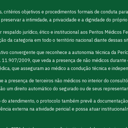
s, critérios objetivos e procedimentos formais de conduta para
preservar a intimidade, a privacidade e a dignidade do própri
spaldo jurídico, ético e institucional aos Peritos Médicos Fe
ão da categoria em todo o território nacional diante dessas si
vo convergente que reconhece a autonomia técnica da Perícia
i n. 11.907/2009, que veda a presença de não médicos durante 
Médica, que asseguram ao médico a condução técnica e indepe
a presença de terceiros não médicos no interior do consultór
não um direito automático do segurado ou de seus representan
 do atendimento, o protocolo também prevê a documentação s
ncia externa na atividade pericial e possa atuar institucional