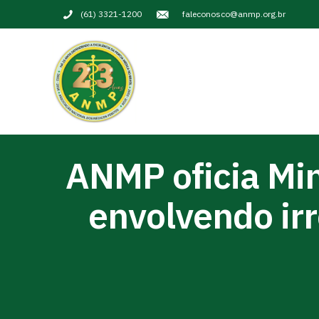
(61) 3321-1200
faleconosco@anmp.org.br
ANMP oficia Min
envolvendo ir