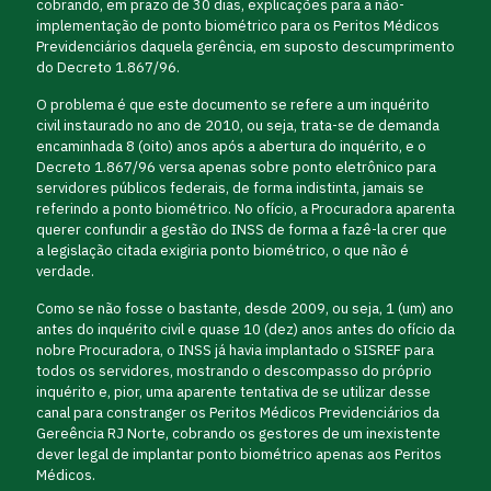
cobrando, em prazo de 30 dias, explicações para a não-
implementação de ponto biométrico para os Peritos Médicos
Previdenciários daquela gerência, em suposto descumprimento
do Decreto 1.867/96.
O problema é que este documento se refere a um inquérito
civil instaurado no ano de 2010, ou seja, trata-se de demanda
encaminhada 8 (oito) anos após a abertura do inquérito, e o
Decreto 1.867/96 versa apenas sobre ponto eletrônico para
servidores públicos federais, de forma indistinta, jamais se
referindo a ponto biométrico. No ofício, a Procuradora aparenta
querer confundir a gestão do INSS de forma a fazê-la crer que
a legislação citada exigiria ponto biométrico, o que não é
verdade.
Como se não fosse o bastante, desde 2009, ou seja, 1 (um) ano
antes do inquérito civil e quase 10 (dez) anos antes do ofício da
nobre Procuradora, o INSS já havia implantado o SISREF para
todos os servidores, mostrando o descompasso do próprio
inquérito e, pior, uma aparente tentativa de se utilizar desse
canal para constranger os Peritos Médicos Previdenciários da
Gereência RJ Norte, cobrando os gestores de um inexistente
dever legal de implantar ponto biométrico apenas aos Peritos
Médicos.