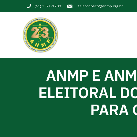
(61) 3321-1200
faleconosco@anmp.org.br
ANMP E ANM
ELEITORAL D
PARA 