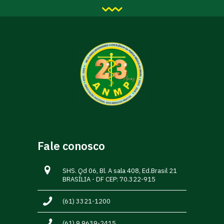
Fale conosco
SHS. Qd 06, Bl. A sala 408, Ed.Brasil 21
BRASÍLIA - DF CEP: 70.322-915
(61) 3321-1200
(61) 9.9639-2415