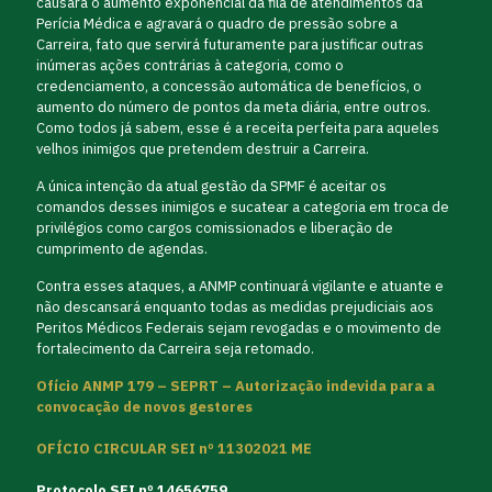
causará o aumento exponencial da fila de atendimentos da
Perícia Médica e agravará o quadro de pressão sobre a
Carreira, fato que servirá futuramente para justificar outras
inúmeras ações contrárias à categoria, como o
credenciamento, a concessão automática de benefícios, o
aumento do número de pontos da meta diária, entre outros.
Como todos já sabem, esse é a receita perfeita para aqueles
velhos inimigos que pretendem destruir a Carreira.
A única intenção da atual gestão da SPMF é aceitar os
comandos desses inimigos e sucatear a categoria em troca de
privilégios como cargos comissionados e liberação de
cumprimento de agendas.
Contra esses ataques, a ANMP continuará vigilante e atuante e
não descansará enquanto todas as medidas prejudiciais aos
Peritos Médicos Federais sejam revogadas e o movimento de
fortalecimento da Carreira seja retomado.
Ofício ANMP 179 – SEPRT – Autorização indevida para a
convocação de novos gestores
OFÍCIO CIRCULAR SEI nº 11302021 ME
Protocolo SEI nº 14656759.