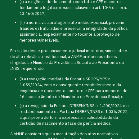
(ii) a exigência de documento com foto e CPF encontra
fundamento legal expresso, inclusive no art. 10-A da Lei n.
13.460/2017;
(iii) a norma visa proteger o ato médico-pericial, prevenir
fraudes estruturadas e preservar a integridade da política
assistencial, especialmente no tocante à proteção de
menores vulneráveis.
Em razão desse pronunciamento judicial meritório, vinculante e
de alta relevância institucional, a ANMP protocolou ofícios
dirigidos ao Ministro da Previdência Social e ao Presidente do
INSS, requerendo:
(i) a revogação imediata da Portaria SRGPS/MPS n.
1.059/2024, com o consequente restabelecimento da
exigência de documento com foto e CPF para menores de
16 anos no âmbito do Ministério da Previdência Social; e
(ii) a revogação da Portaria DIRBEN/INSS n. 1.200/2024 e o
restabelecimento da Portaria DIRBEN/INSS n. 1.036/2022,
a qual previa de forma expressa a inaplicabilidade da
certidão de nascimento à fase de perícia médica.
A ANMP considera que a manutenção dos atos normativos