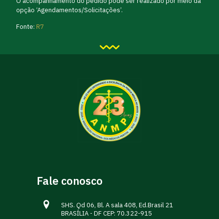
O acompanhamento do pedido pode ser realizado por meio da
opção ‘Agendamentos/Solicitações’.
Fonte:
R7
Fale conosco
SHS. Qd 06, Bl. A sala 408, Ed.Brasil 21
BRASÍLIA - DF CEP: 70.322-915