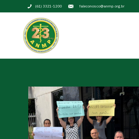
(61) 3321-1200
faleconosco@anmp.org.br