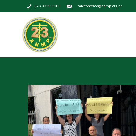
(61) 3321-1200
faleconosco@anmp.org.br