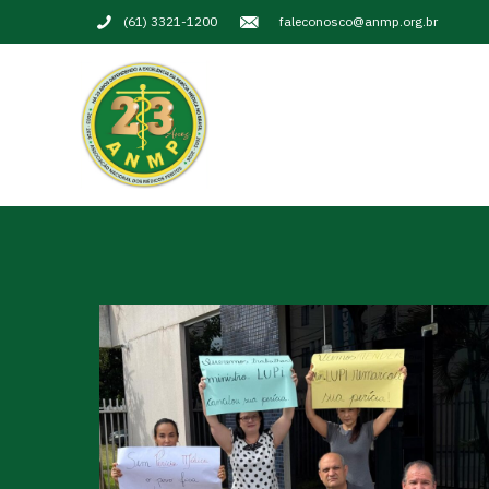
(61) 3321-1200
faleconosco@anmp.org.br