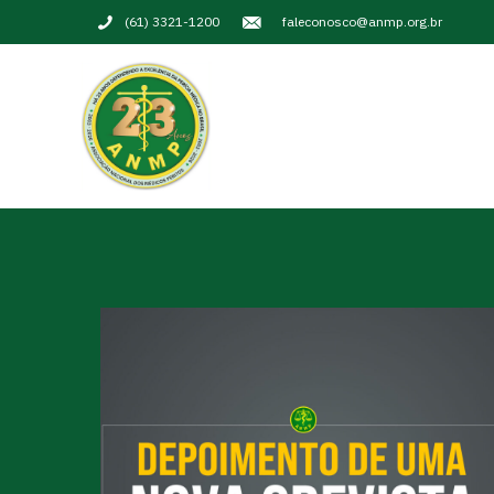
(61) 3321-1200
faleconosco@anmp.org.br