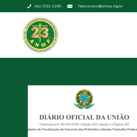
(61) 3321-1200
faleconosco@anmp.org.br