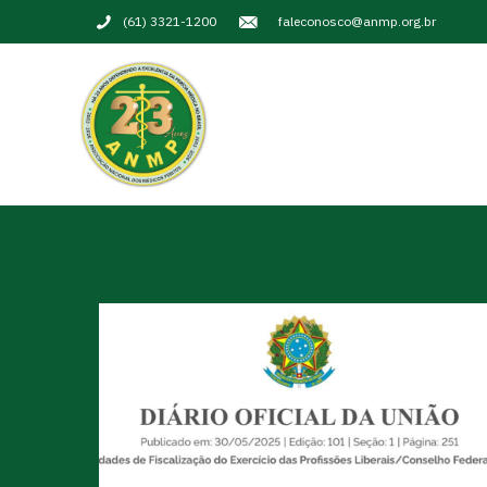
(61) 3321-1200
faleconosco@anmp.org.br