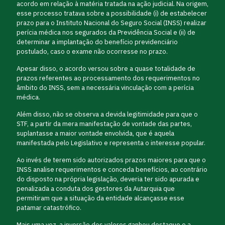
acordo em relação à matéria tratada na ação judicial. Na origem,
esse processo tratava sobre a possibilidade (i) de estabelecer
prazo para o Instituto Nacional do Seguro Social (INSS) realizar
perícia médica nos segurados da Previdência Social e (ii) de
determinar a implantação do benefício previdenciário
postulado, caso o exame não ocorresse no prazo.
Apesar disso, o acordo versou sobre a quase totalidade de
prazos referentes ao processamento dos requerimentos no
âmbito do INSS, sem a necessária vinculação com a perícia
médica.
Além disso, não se observa a devida legitimidade para que o
STF, a partir da mera manifestação de vontade das partes,
suplantasse a maior vontade envolvida, que é aquela
manifestada pelo Legislativo e representa o interesse popular.
Ao invés de terem sido autorizados prazos maiores para que o
INSS analise requerimentos e conceda benefícios, ao contrário
do disposto na própria legislação, deveria ter sido apurada e
penalizada a conduta dos gestores da Autarquia que
permitiram que a situação da entidade alcançasse esse
patamar catastrófico.
Mais uma vez, a inversão dos valores ganhou destaque e a