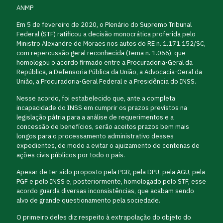
ANMP
Em 5 de fevereiro de 2020, o Plenário do Supremo Tribunal
Federal (STF) ratificou a decisão monocrática proferida pelo
Ministro Alexandre de Moraes nos autos do RE n. 1.171.152/SC,
com repercussão geral reconhecida (Tema n. 1.066), que
homologou o acordo firmado entre a Procuradoria-Geral da
República, a Defensoria Pública da União, a Advocacia-Geral da
União, a Procuradoria-Geral Federal e a Presidência do INSS.
Nesse acordo, foi estabelecido que, ante a completa
incapacidade do INSS em cumprir os prazos previstos na
legislação pátria para a análise de requerimentos e a
concessão de benefícios, serão aceitos prazos bem mais
longos para o processamento administrativo desses
expedientes, de modo a evitar o ajuizamento de centenas de
ações civis públicos por todo o país.
Apesar de ter sido proposto pela PGR, pela DPU, pela AGU, pela
PGF e pelo INSS e, posteriormente, homologado pelo STF, esse
acordo guarda diversas inconsistências, que acabam sendo
alvo de grande questionamento pela sociedade.
O primeiro deles diz respeito à extrapolação do objeto do