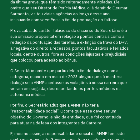
da última greve, que têm sido reiteradamente violadas. Ele
omite que seu Diretor de Perícia Médica, o já demitido Eleumar
Sarmento, visitou várias agências ao longo desse ano
insinuando com veemência o fim da pontuação do faltoso.
Prova cabal do caráter falacioso do discurso do Secretário é a
sua omissão proposital em relação a pontos centrais como a
redução da pontuação das tarefas, a extinção da trava do D+7,
a negativa do direito a recessos, pontos facultativos e feriados
locais, dentre outros, fora as condições injustas e prejudiciais
que colocou para adesão ao bônus.
O Secretário omite que partiu dele o fim do diálogo com a
categoria, quando em maio de 2023 alegou que só manteria
diálogo se a ANMP aceitasse as violações à nossa carreira que
vieram em seguida, desrespeitando os peritos médicos e a
autonomia médica.
Por fim, o Secretário aduz que a ANMP não teria
“responsabilidade social”. Ocorre que esse deve ser um
objetivo do Governo, e não da entidade, que foi constituída
para atuar na defesa dos integrantes da Carreira.
E, mesmo assim, a responsabilidade social da ANMP tem sido
muito maior que a do Governo, pois tem se colocado como a