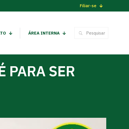
Filiar-se
ATO
ÁREA INTERNA
É PARA SER