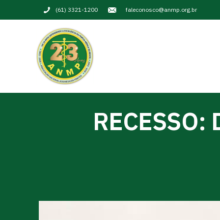
(61) 3321-1200
faleconosco@anmp.org.br
RECESSO: 