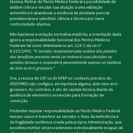
técnica. Retirar do Perito Médico Federal a possibilidade de
análise crítica e vincular sua atuação a uma validação
automática é abandonar a essência da atividade pericial
previdenciária e substituir ciência e técnica por mera
conformidade objetiva.
Não bastasse a violação normativa explícita, a orientação dada
ignora a responsabilidade funcional dos Peritos Médicos
Federais tal como delimitada no art. 124-C da Lei nº
8.213/1991:
“O servidor responsável pela análise dos pedidos
dos benefícios previstos nesta Lei motivará suas decisões ou
opiniões técnicas e responderá pessoalmente apenas na hipótese
de dolo ou erro grosseiro.”
Ora, a recusa de CAT ou do NTEP no contexto precário do
ATESTMED não configura, em hipótese alguma, dolo nem erro
grosseiro. Ao contrário, é ato de cautela técnica diante da
ausência de elementos essenciais para formação de
convicção.
Pretender imputar responsabilidade ao Perito Médico Federal
nesses casos é transferir ao servidor o ônus da ineficiência e
da fragilidade sistêmica criada pela própria Administração, que
escolheu instituir um procedimento estruturalmente incapaz de