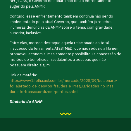
BPC/LOAS, o Governo Bolsonaro não deu o enfrentamento
sugerido pela ANMP.
Contudo, esse enfrentamento também continua não sendo
implementado pelo atual Governo, que também já recebeu
inúmeras denúncias da ANMP sobre o tema, com gravidade
superior, inclusive.
Entre elas, merece destaque aquela relacionada ao total
insucesso da ferramenta ATESTMED, que não reduziu a fila nem
promoveu economia, mas somente possibilitou a concessão de
milhões de benefícios fraudulentos a pessoas que não
possuem direito algum.
Link da matéria:
https://www1.folha.uol.com.br/mercado/2025/09/bolsonaro-
foi-alertado-de-desvios-fraudes-e-irregularidades-no-inss-
durante-transicao-dizem-peritos.shtml
Diretoria da ANMP