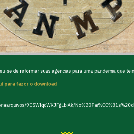
u-se de reformar suas agências para uma pandemia que teim
qui para fazer o download
ensgaleriaarquivos/9DSWfqcWKJFgLbiAk/No%20Pai%CC%81