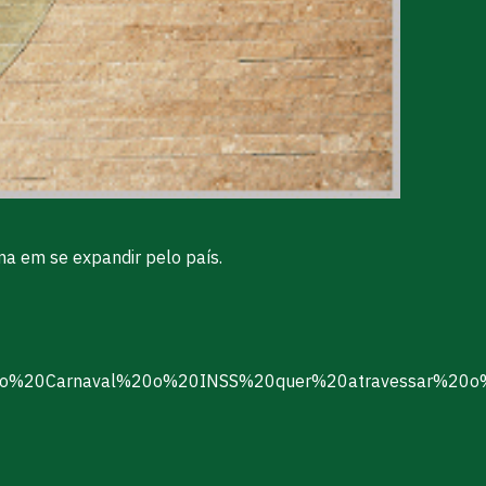
a em se expandir pelo país.
s%20do%20Carnaval%20o%20INSS%20quer%20atravessar%2