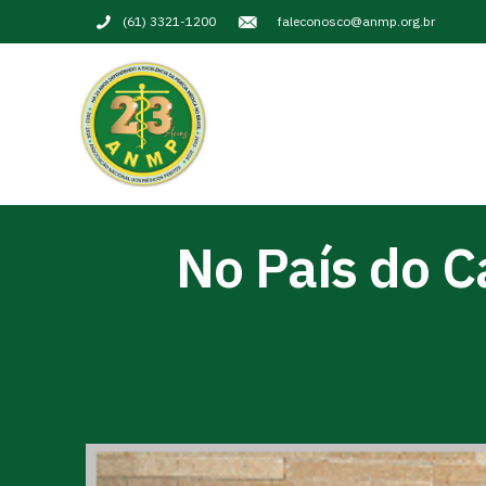
(61) 3321-1200
faleconosco@anmp.org.br
No País do C