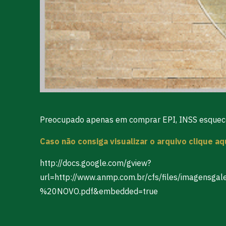
Preocupado apenas em comprar EPI, INSS esquece
Caso não consiga visualizar o arquivo clique a
http://docs.google.com/gview?
url=http://www.anmp.com.br/cfs/files/imag
%20NOVO.pdf&embedded=true