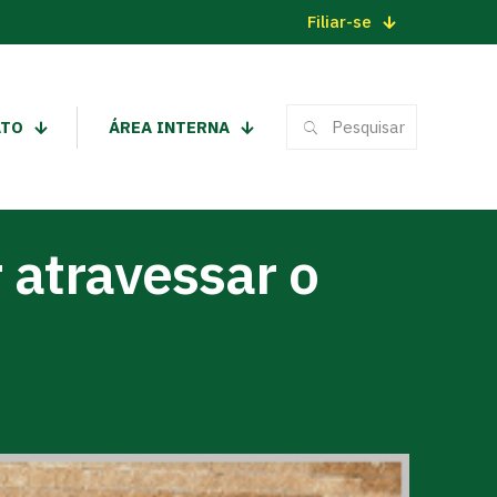
Filiar-se
ATO
ÁREA INTERNA
 atravessar o