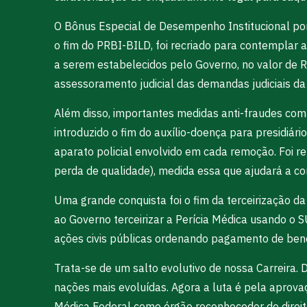
O Bônus Especial de Desempenho Institucional por
o fim do PRBI-BILD, foi recriado para contemplar 
a serem estabelecidos pelo Governo, no valor de R
assessoramento judicial das demandas judiciais da
Além disso, importantes medidas anti-fraudes com 
introduzido o fim do auxílio-doença para presidiár
aparato policial envolvido em cada remoção. Foi r
perda de qualidade), medida essa que ajudará a c
Uma grande conquista foi o fim da terceirização da
ao Governo terceirizar a Perícia Médica usando o SUS
ações civis públicas ordenando pagamento de bene
Trata-se de um salto evolutivo de nossa Carreira.
nações mais evoluídas. Agora a luta é pela aprova
Médica Federal como órgão reconhecedor de direit