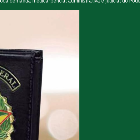
 toda demanda médica-pericial administrativa e judicial do Pod