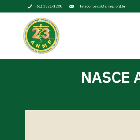
(61) 3321-1200
faleconosco@anmp.org.br
NASCE 