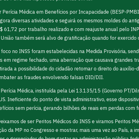
 Perícia Médica em Benefícios por Incapacidade (BESP-PMBI)
agora diversas atividades e seguirá os mesmos moldes do ant
$ 61,72 por trabalho realizado e com reajuste anual pelo IN
 União também será alvo de gratificação quando for exercido 
foco no INSS foram estabelecidas na Medida Provisória, sendo
ios em regime fechado, uma aberração que causava grandes tra
etirada a possibilidade do cidadão retomar o direito do auxíl
ombater as fraudes envolvendo falsas DID/DII.
 Perícia Médica, instituída pela Lei 13.135/15 (Governo PT/Dil
. Ineficiente do ponto de vista administrativo, esse dispositiv
fícios sem perícia, gerando bilhões de reais em perdas com f
 Deixamos de ser Peritos Médicos do INSS e viramos Peritos M
ção da MP no Congresso e mostrar, mais uma vez ao País, a imp
os e gerenciador do bem gastar na administração pública fede