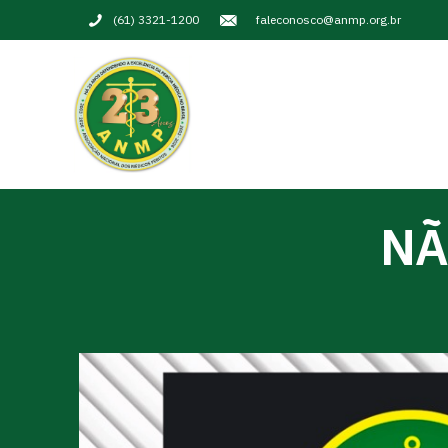
(61) 3321-1200
faleconosco@anmp.org.br
NÃ