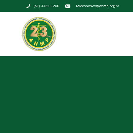
(61) 3321-1200
faleconosco@anmp.org.br