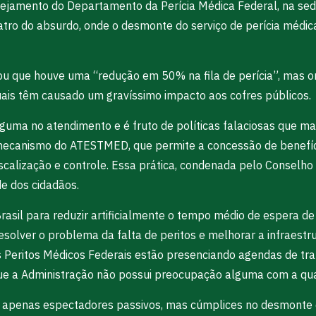
nejamento do Departamento da Perícia Médica Federal, na sede
atro do absurdo, onde o desmonte do serviço de perícia médic
rmou que houve uma “redução em 50% na fila de perícia”, mas om
 quais têm causado um gravíssimo impacto aos cofres públicos.
 alguma no atendimento e é fruto de políticas falaciosas qu
 mecanismo do ATESTMED, que permite a concessão de benefíci
iscalização e controle. Essa prática, condenada pelo Consel
e dos cidadãos.
 Brasil para reduzir artificialmente o tempo médio de espera
e resolver o problema da falta de peritos e melhorar a infraes
 os Peritos Médicos Federais estão presenciando agendas de t
que a Administração não possui preocupação alguma com a qual
 apenas espectadores passivos, mas cúmplices no desmonte da