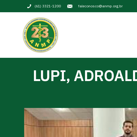
(61) 3321-1200
faleconosco@anmp.org.br
LUPI, ADROAL