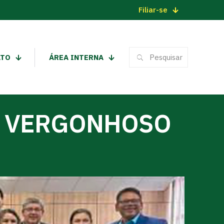
Filiar-se
ATO
ÁREA INTERNA
LO VERGONHOSO