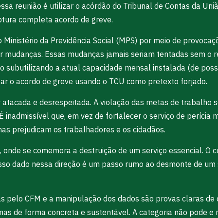
ssa reunião é utilizar o acórdão do Tribunal de Contas da Un
ptura completa acordo de greve.
lo Ministério da Previdência Social (MPS) por meio de provoca
igir mudanças. Essas mudanças jamais seriam tentadas sem o
o subutilizando a atual capacidade mensal instalada (de pos
lar o acordo de greve usando o TCU como pretexto forjado.
r atacada e desrespeitada. A violação das metas de trabalho
É inadmissível que, em vez de fortalecer o serviço de perícia 
nas prejudicam os trabalhadores e os cidadãos.
, onde se comemora a destruição de um serviço essencial. O 
passo dado nessa direção é um passo rumo ao desmonte de um se
nadas pelo CFM e a manipulação dos dados são provas claras de
as de forma concreta e sustentável. A categoria não pode e n