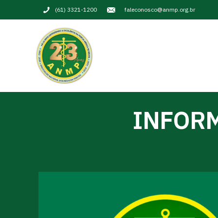
(61) 3321-1200
faleconosco@anmp.org.br
INFORM