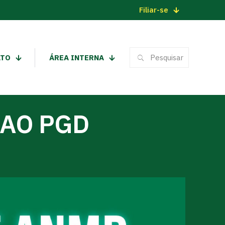
Filiar-se
ATO
ÁREA INTERNA
 AO PGD