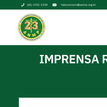
(61) 3321-1200
faleconosco@anmp.org.br
IMPRENSA 