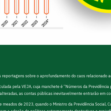
sas reportagens sobre o aprofundamento do caos relacionado a
culada pela VEJA, cuja manchete é “Números da Previdência 
 alteradas, as contas públicas inevitavelmente entrarão em co
eados de 2023, quando o Ministro da Previdência Social, Carl
aram a adoção de políticas extremamente destrutivas e prejudic